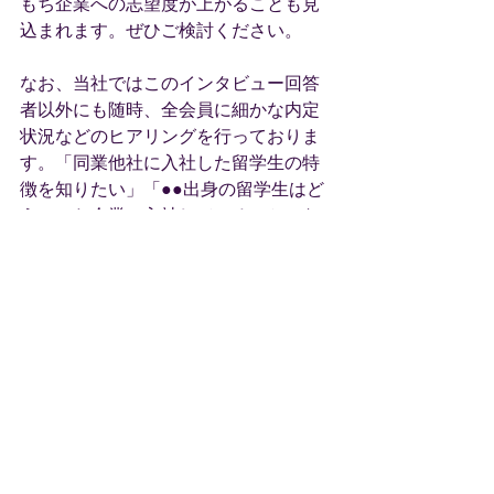
もち企業への志望度が上がることも見
込まれます。ぜひご検討ください。
なお、当社ではこのインタビュー回答
者以外にも随時、全会員に細かな内定
状況などのヒアリングを行っておりま
す。「同業他社に入社した留学生の特
徴を知りたい」「●●出身の留学生はど
ういった企業に入社しているのか」な
ど、知りたい情報などありましたら各
営業担当か以下お問合せフォームよ
り、お気軽にお問合せください。
お問合せはこちら
一覧に戻る