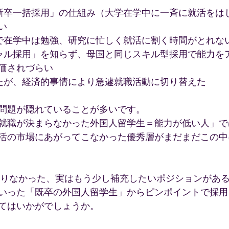
新卒一括採用」の仕組み（大学在学中に一斉に就活をは
い
で在学中は勉強、研究に忙しく就活に割く時間がとれな
ャル採用」を知らず、母国と同じスキル型採用で能力を
価されづらい
たが、経済的事情により急遽就職活動に切り替えた
問題が隠れていることが多いです。
就職が決まらなかった外国人留学生＝能力が低い人」で
活の市場にあがってこなかった優秀層がまだまだこの中
が足りなかった、実はもう少し補充したいポジションがあ
いった「既卒の外国人留学生」からピンポイントで採用
てはいかがでしょうか。