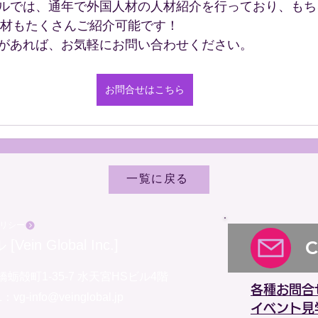
ルでは、通年で外国人材の人材紹介を行っており、もち
卒人材もたくさんご紹介可能です！
があれば、お気軽にお問い合わせください。
お問合せはこちら
一覧に戻る
リシー
n Global Inc.]
蛎殻町1-35-7
水天宮HSビル4階
各種お問合
：vg-info@veinglobal.jp
イベント見