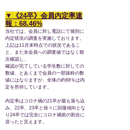
▼《24卒》会員内定率速
報：68.46%
当社では、会員に対し電話にて個別に
内定状況の調査を実施しております。
上記は11月末時点での状況であるこ
と、また全会員への調査値ではなく順
次確認し、
確認が完了している学生数に対しての
数値、とあくまで会員の一部抜粋の数
値にはなりますが、全体の約68％は内
定を所持しています。
内定率はコロナ禍の21卒が最も落ち込
み、22卒、23卒と徐々に回復傾向とな
り24卒では完全にコロナ禍前の割合に
戻ったと言えます。