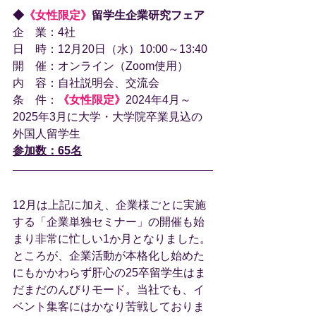
◆
《女性限定》
留学生企業研究フェア
企　業：4社
日　時：12月20日（水）10:00～13:40
開　催：オンライン（Zoom使用）
内　容：自社説明会、交流会
条　件：
《女性限定》
2024年4月～
2025年3月に大学・大学院卒業見込の
外国人留学生
参加数：65名
12月は上記に加え、企業様ごとに実施
する「企業単独セミナー」の開催も始
まり非常に忙しい1か月となりました。
ところが、企業活動が本格化し始めた
にもかかわらず肝心の25卒留学生はま
だまだのんびりモード。当社でも、イ
ベント集客にはかなり苦戦しておりま