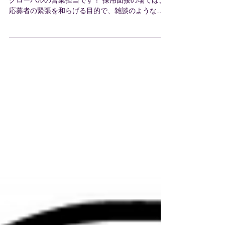
こんにちは、外国人留学生の採用支援会社ベイン
グローバルの営業担当です！ 採用面接の場では、
応募者の緊張を和らげる目的で、雑談のような形
で質問が行われることがあります。 しかし、その
中には応募者の適性・能力とは無関係で、就職差
別につながるおそれのある不適切な質問が含まれ
ている場合があります。 こうした質問は、応募者
に不安や不信感を与え、本来の力を発揮できなく
させるだけでなく、採否判断に不当な影響を及ぼ
す可能性があるため、公正な採用選考の観点から
問題とされています。 また、企業側が質問してい
なくても、応募者自身が話の流れで家族構成や家
庭環境について触れてしまうケースもあります。
そのような場合には、「話す必要はありません」
と一言伝える配慮が求められます。 ■ 就職差別に
つながるおそれのある主な質問例 ① 本籍・出身地
に関する質問 ・本籍地はどこですか ・両親の出身
地はどこですか ・生まれてからずっと今の住所で
すか なぜ問題なのか？ 本籍や出身地をたどること
は、結果的に特定の出身や背景を推測させ、同和
問題や外国籍の方への差別につながるおそれがあ